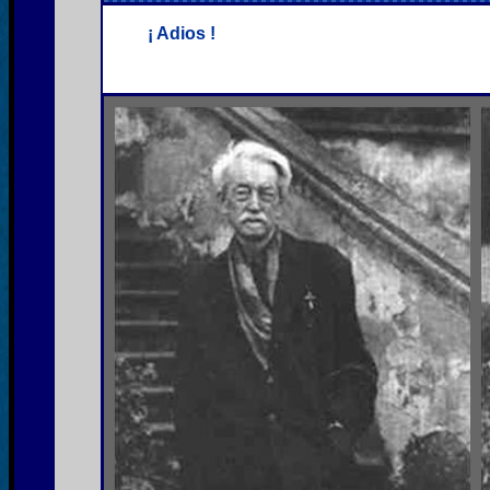
¡ Adios !